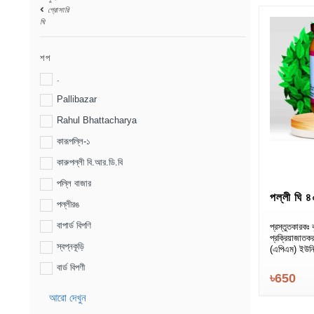
গ্রোসারি
ঘি
শপ
.
Pallibazar
Rahul Bhattacharya
কারূপল্লি-১
কারুপল্লী বি.আর.ডি.বি
পল্লি বাজার
পল্লী ঘি ৪
পল্লীরঙ
বাপার্ড বিপণি
প্রস্তুতকারকঃ 
প্রক্রিয়াজাত
স্বপ্নকূড়ি
(এপিএম) ইউন
বার্ড বিপণী
৳650
আরো দেখুন