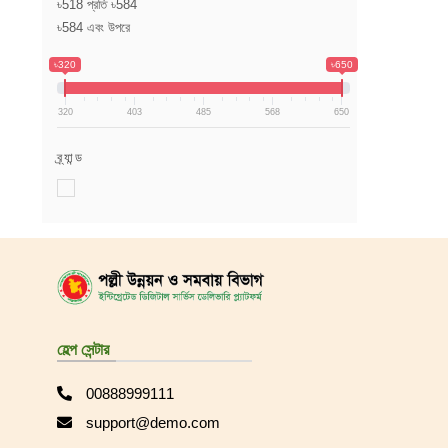
৳518 প্রতি ৳584
৳584 এবং উপরে
৳320
৳650
320
403
485
568
650
ব্র্যান্ড
হেল্প সেন্টার
00888999111
support@demo.com