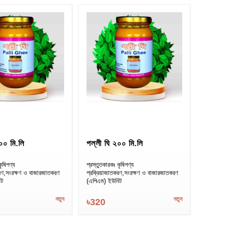
০০ মি.লি
পল্লী ঘি ২০০ মি.লি
কৃষিপণ্য
প্রস্তুতকারকঃ কৃষিপণ্য
করণ,সংরক্ষণ ও বাজারজাতকরণ
প্রক্রিয়াজাতকরণ,সংরক্ষণ ও বাজারজাতকরণ
িট
(এপিএম) ইউনিট
নতুন
নতুন
৳320