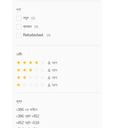
শর্ত
নতুন
(2)
ব্যবহৃত
(0)
Refurbished.
(0)
রেটিং
★
★
★
★
☆
& আপ
★
★
★
☆
☆
& আপ
★
★
☆
☆
☆
& আপ
★
☆
☆
☆
☆
& আপ
মূল্য
৳386 এর অধীনে
৳386 প্রতি ৳452
৳452 প্রতি ৳518