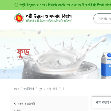
পল্লী উন্নয়ন ও সমবায় বিভাগের দেশের সব থেকে বড় ই-কমার্স প্ল্যাটফর্মে আপ
ফুড
হোম
ক্যাটাগরি
ফুড
গ্রোসারি
ঘি
পণ্য বাছাই
সকল ক্যাটাগরি
ফুড