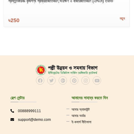
প্রস্তুতকারকঃ কৃষিপণ্য প্রক্রিয়াজাতকরণ,সংরক্ষণ ও বাজারজাতকরণ (এপিএম) ইউনিট
নতুন
৳250
হেল্প সেন্টার
আমাদের সাহায্য করতে দিন
আমার অ্যাকাউন্ট
00888999111
আমার অর্ডার
support@demo.com
ই-কমার্স নীতিমালা