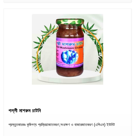
Cloth
পল্লী মাশরুম চাটনি
প্রস্তুতকারকঃ কৃষিপণ্য প্রক্রিয়াজাতকরণ,সংরক্ষণ ও বাজারজাতকরণ (এপিএম) ইউনিট