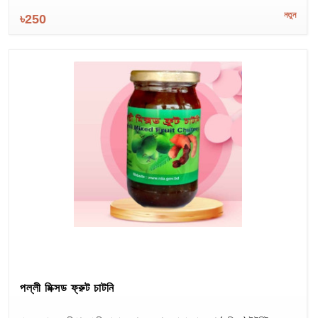
নতুন
৳250
পল্লী মিক্সড ফ্রুট চাটনি